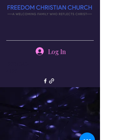
Log In
(270) 343-
4126